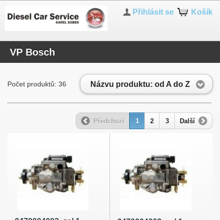
Přihlásit se
Košík
VP Bosch
Názvu produktu: od A do Z
Počet produktů: 36
Předchozí
1
2
3
Další