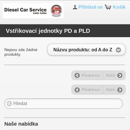
Přihlásit se
Košík
Vstřikovací jednotky PD a PLD
Názvu produktu: od A do Z
Nejsou zde žádné
produkty.
Předchozí
Další
Předchozí
Další
Naše nabídka