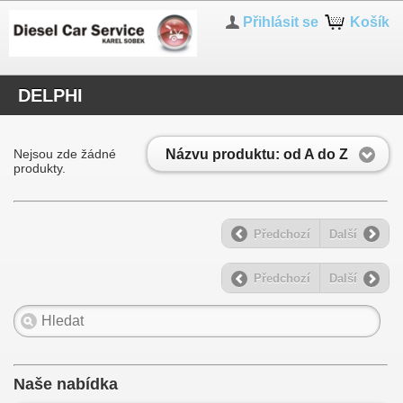
Přihlásit se
Košík
DELPHI
Názvu produktu: od A do Z
Nejsou zde žádné
produkty.
Předchozí
Další
Předchozí
Další
Naše nabídka