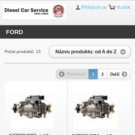
Přihlásit se
Košík
FORD
Názvu produktu: od A do Z
Počet produktů: 13
Předchozí
1
2
Další