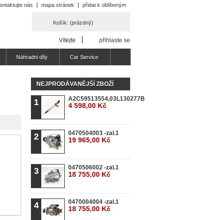
ontaktujte nás
mapa stránek
přidat k oblíbeným
Košík:
(prázdný)
Vítejte
přihlaste se
Náhradni díly
Car Service
NEJPRODÁVANĚJŠÍ ZBOŽÍ
A2C59513554,03L130277B
1
4 598,00 Kč
0470504003 -zal.1
2
19 965,00 Kč
0470506002 -zal.1
3
18 755,00 Kč
0470004004 -zal.1
4
18 755,00 Kč