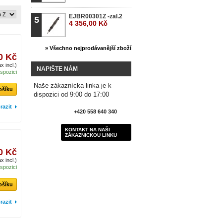
EJBR00301Z -zal.2
5
4 356,00 Kč
» Všechno nejprodávanější zboží
0 Kč
x incl.)
NAPIŠTE NÁM
ispozici
Naše zákaznícka linka je k
ošíku
dispozici od 9:00 do 17:00
razit
+420 558 640 340
KONTAKT NA NAŠI
ZÁKAZNICKOU LINKU
0 Kč
x incl.)
ispozici
ošíku
razit