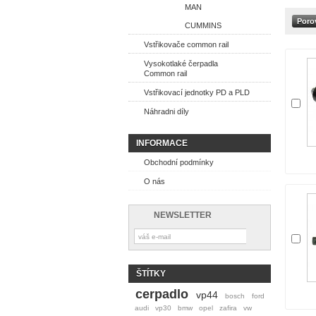
MAN
CUMMINS
Vstřikovače common rail
Vysokotlaké čerpadla
Common rail
Vstřikovací jednotky PD a PLD
Náhradni díly
INFORMACE
Obchodní podmínky
O nás
NEWSLETTER
ŠTÍTKY
cerpadlo
vp44
bosch
ford
audi
vp30
bmw
opel
zafira
vw