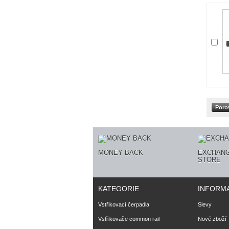
MONEY BACK
EXCHANG
STORE
KATEGORIE
INFORM
Vstřikovací čerpadla
Slevy
Vstřikovače common rail
Nové zboží