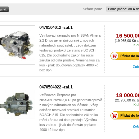
Seřadit podle
0470504012 -zal.1
16 500,0
Vstřikovaci čerpadlo pro NISSAN Almera
2,2 DI po generalni opravě z nových
(19 965,00 Kč ta
K d
náhradnich součástek , vždy doložen
testovaci protokol ze stanice BOSCH
815. Dle obchodniho zákoníku ročni
Přidat do k
záruka od data prodeje. Výměna kus za
kus - jinak doučtován poplatek 4000 kč
Zob
bez dph.
0470504022 -zal.1
18 000,0
Vstřikovaci čerpadlo pro
NISSAN Patrol 3,0 DI po generalni opravě
(21 780,00 Kč ta
K d
z nových náhradnich součástek , vždy
doložen testovaci protokol ze stanice
BOSCH 815. Dle obchodniho zákoníku
Přidat do k
ročni záruka od data prodeje. Výměna
kus za kus - jinak doučtován poplatek
Zob
4000 kč bez dph.