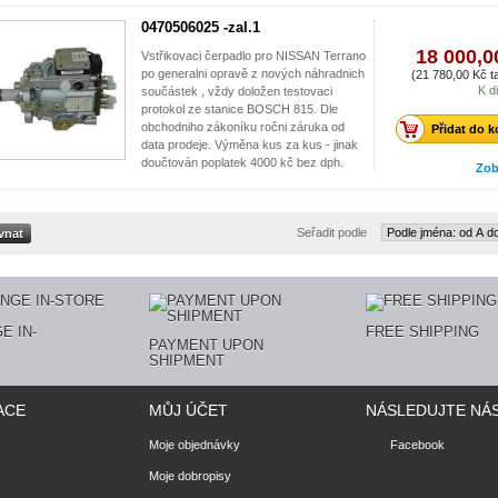
0470506025 -zal.1
18 000,0
Vstřikovaci čerpadlo pro NISSAN Terrano
po generalni opravě z nových náhradnich
(21 780,00 Kč ta
K d
součástek , vždy doložen testovaci
protokol ze stanice BOSCH 815. Dle
obchodniho zákoníku ročni záruka od
Přidat do k
data prodeje. Výměna kus za kus - jinak
doučtován poplatek 4000 kč bez dph.
Zob
Seřadit podle
E IN-
FREE SHIPPING
PAYMENT UPON
SHIPMENT
ACE
MŮJ ÚČET
NÁSLEDUJTE NÁ
Moje objednávky
Facebook
Moje dobropisy