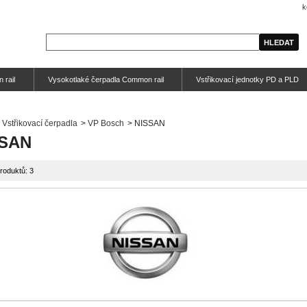
k
 rail
Vysokotlaké čerpadla Common rail
Vstřikovací jednotky PD a PLD
Vstřikovací čerpadla
>
VP Bosch
>
NISSAN
SSAN
roduktů: 3