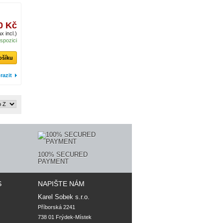
0 Kč
x incl.)
ispozici
ošíku
razit
100% SECURED
PAYMENT
S
NAPIŠTE NÁM
Karel Sobek s.r.o.
Příborská 2241

738 01 Frýdek-Místek
