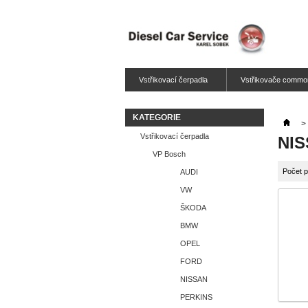
Vstřikovací čerpadla
Vstřikovače common
KATEGORIE
>
Vstřikovací čerpadla
NI
VP Bosch
Počet p
AUDI
VW
ŠKODA
BMW
OPEL
FORD
NISSAN
PERKINS