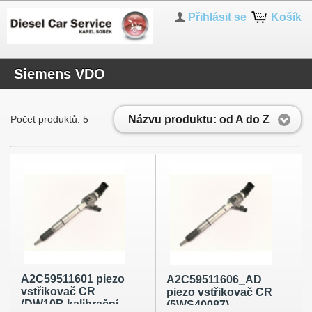
Přihlásit se
Košík
Siemens VDO
Názvu produktu: od A do Z
Počet produktů: 5
A2C59511601 piezo
A2C59511606_AD
vstřikovač CR
piezo vstřikovač CR
(DW10B kalibrační
(5WS40087)