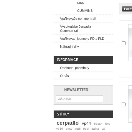
MAN
CUMMINS
Vstřikovače common rail
Vysokotlaké čerpadla
Common rail
Vstřikovací jednotky PD a PLD
Náhradni díly
INFORMACE
Obchodní podmínky
O nás
NEWSLETTER
ŠTÍTKY
cerpadlo
vp44
bosch
ford
vp30
bmw
audi
opel
zafira
vw