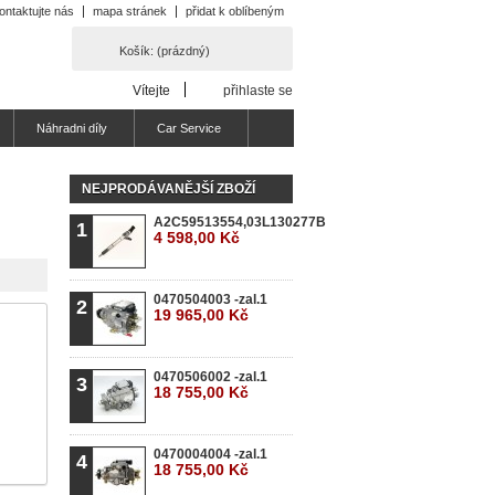
ontaktujte nás
mapa stránek
přidat k oblíbeným
Košík:
(prázdný)
Vítejte
přihlaste se
Náhradni díly
Car Service
NEJPRODÁVANĚJŠÍ ZBOŽÍ
A2C59513554,03L130277B
1
4 598,00 Kč
0470504003 -zal.1
2
19 965,00 Kč
0470506002 -zal.1
3
18 755,00 Kč
0470004004 -zal.1
4
18 755,00 Kč