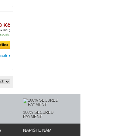
0 Kč
x incl.)
ispozici
ošíku
razit
100% SECURED
PAYMENT
S
NAPIŠTE NÁM