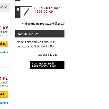
EJBR00301Z -zal.2
5
4 356,00 Kč
» Všechno nejprodávanější zboží
0 Kč
x incl.)
NAPIŠTE NÁM
ispozici
Naše zákaznícka linka je k
ošíku
dispozici od 9:00 do 17:00
razit
+420 558 640 340
KONTAKT NA NAŠI
ZÁKAZNICKOU LINKU
0 Kč
x incl.)
ispozici
ošíku
razit