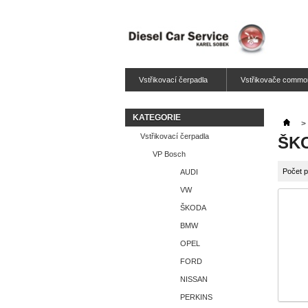
Vstřikovací čerpadla
Vstřikovače common
KATEGORIE
>
Vstřikovací čerpadla
ŠK
VP Bosch
Počet p
AUDI
VW
ŠKODA
BMW
OPEL
FORD
NISSAN
PERKINS