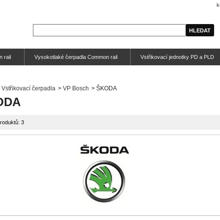
k
 rail
Vysokotlaké čerpadla Common rail
Vstřikovací jednotky PD a PLD
Vstřikovací čerpadla
>
VP Bosch
>
ŠKODA
ODA
roduktů: 3