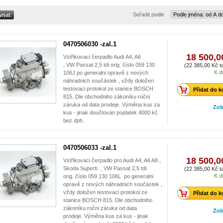
Seřadit podle
0470506030 -zal.1
18 500,0
Vstřikovaci čerpadlo Audi A4, A6
, VW Passat 2,5 tdi orig. číslo 059 130
(22 385,00 Kč ta
K d
106J po generalni opravě z nových
náhradnich součástek , vždy doložen
testovaci protokol ze stanice BOSCH
Přidat do k
815. Dle obchodniho zákoníku ročni
záruka od data prodeje. Výměna kus za
Zob
kus - jinak doučtován poplatek 4000 kč
bez dph.
0470506033 -zal.1
18 500,0
Vstřikovaci čerpadlo pro Audi A4, A6 A8 ,
Skoda Superb , VW Passat 2,5 tdi
(22 385,00 Kč ta
K d
orig. číslo 059 130 106L po generalni
opravě z nových náhradnich součástek ,
vždy doložen testovaci protokol ze
Přidat do k
stanice BOSCH 815. Dle obchodniho
zákoníku ročni záruka od data
Zob
prodeje. Výměna kus za kus - jinak