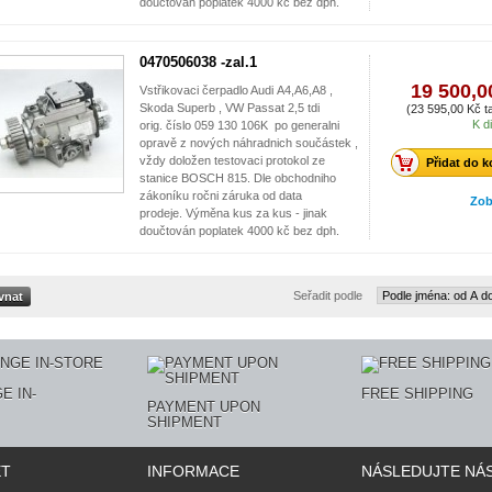
doučtován poplatek 4000 kč bez dph.
0470506038 -zal.1
19 500,0
Vstřikovaci čerpadlo Audi A4,A6,A8 ,
Skoda Superb , VW Passat 2,5 tdi
(23 595,00 Kč ta
K d
orig. číslo 059 130 106K po generalni
opravě z nových náhradnich součástek ,
vždy doložen testovaci protokol ze
Přidat do k
stanice BOSCH 815. Dle obchodniho
zákoníku ročni záruka od data
Zob
prodeje. Výměna kus za kus - jinak
doučtován poplatek 4000 kč bez dph.
Seřadit podle
E IN-
FREE SHIPPING
PAYMENT UPON
SHIPMENT
ET
INFORMACE
NÁSLEDUJTE NÁ