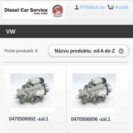
Přihlásit se
Košík
VW
Názvu produktu: od A do Z
Počet produktů: 6
0470506002 -zal.1
0470506006 -zal.1