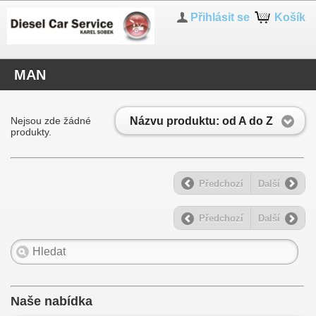
Přihlásit se
Košík
MAN
Názvu produktu: od A do Z
Nejsou zde žádné
produkty.
Předchozí
Další
Předchozí
Další
Naše nabídka