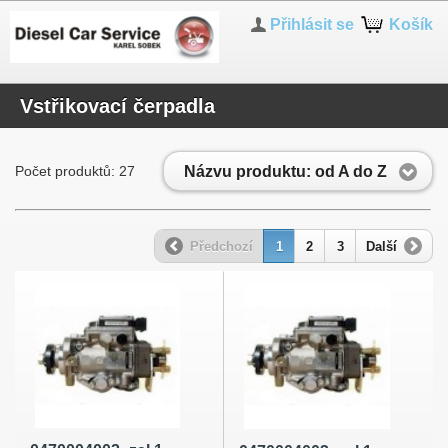
Přihlásit se
Košík
Vstřikovací čerpadla
Názvu produktu: od A do Z
Počet produktů: 27
Předchozí
1
2
3
Další